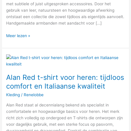
met subtiele of juist uitgesproken accessoires. Door het
gebruik van leer, natuursteen en hoogwaardige afwerking
ontstaat een collectie die zowel tijdloos als eigentijds aanvoelt.
Handgemaakte armbanden met aandacht voor […]
Meer lezen »
Alan
Red
t-
Alan Red t-shirt voor heren: tijdloos
shirt
voor
comfort en Italiaanse kwaliteit
heren:
Kleding
/
Renelobbe
tijdloos
comfort
Alan Red staat al decennialang bekend als specialist in
en
comfortabele en hoogwaardige basics voor heren. Het merk
Italiaanse
richt zich volledig op ondergoed en T-shirts die ontworpen zijn
kwaliteit
voor dagelijks gebruik, met een sterke focus op pasvorm,
duurzaamheid en draagcomfort. Dankzij de combinatie van