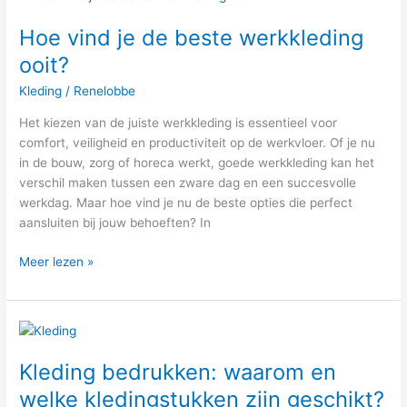
vind
Hoe vind je de beste werkkleding
je
de
ooit?
beste
Kleding
/
Renelobbe
werkkleding
ooit?
Het kiezen van de juiste werkkleding is essentieel voor
comfort, veiligheid en productiviteit op de werkvloer. Of je nu
in de bouw, zorg of horeca werkt, goede werkkleding kan het
verschil maken tussen een zware dag en een succesvolle
werkdag. Maar hoe vind je nu de beste opties die perfect
aansluiten bij jouw behoeften? In
Meer lezen »
Kleding
bedrukken:
Kleding bedrukken: waarom en
waarom
en
welke kledingstukken zijn geschikt?