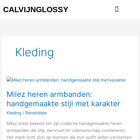
Ga
CALVIJNGLOSSY
naar
de
Glossy Kleding
Glossy Leather
Glossy Sieraden
Soorten En Maten
inhoud
Kleding
Milez
heren
Milez heren armbanden:
armbanden:
handgemaakte
handgemaakte stijl met karakter
stijl
Kleding
/
Renelobbe
met
karakter
Milez staat bekend om zijn collectie handgemaakte heren
armbanden die stijl, eenvoud en vakmanschap combineren.
Het merk richt zich op mannen die hun outfit willen versterken