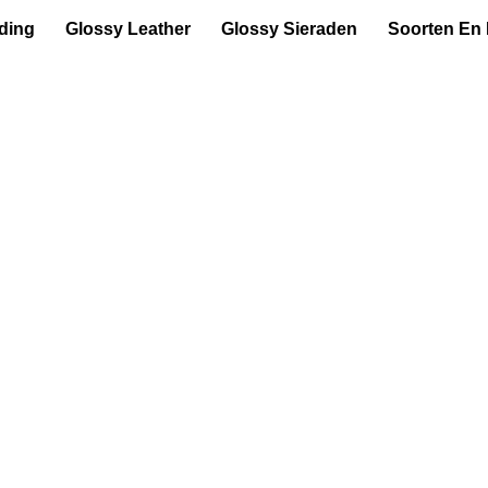
ding
Glossy Leather
Glossy Sieraden
Soorten En
 handgemaakte
ter