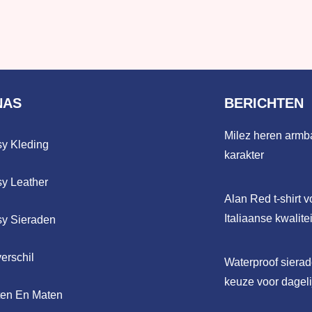
NAS
BERICHTEN
Milez heren armb
sy Kleding
karakter
sy Leather
Alan Red t-shirt v
Italiaanse kwalitei
sy Sieraden
verschil
Waterproof sierad
keuze voor dageli
ten En Maten