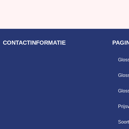
CONTACTINFORMATIE
PAGI
Glos
Glos
Glos
Prijs
Soor