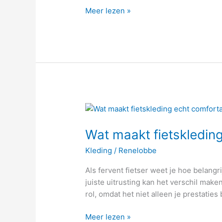
totaal
Meer lezen »
verschillende
manieren?
Wat
maakt
Wat maakt fietskledin
fietskleding
echt
Kleding
/
Renelobbe
comfortabel?
Als fervent fietser weet je hoe belangri
juiste uitrusting kan het verschil make
rol, omdat het niet alleen je prestaties
Meer lezen »