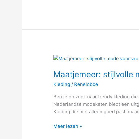
Maatjemeer:
stijlvolle
Maatjemeer: stijlvoll
mode
voor
Kleding
/
Renelobbe
vrouwen
met
Ben je op zoek naar trendy kleding di
een
Nederlandse modeketen biedt een uitge
maatje
Kleding die niet alleen goed past, maar
meer
Meer lezen »