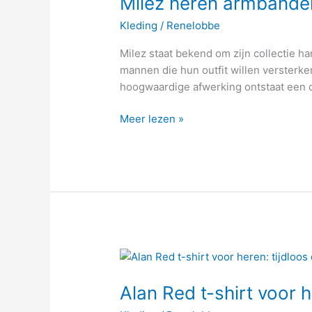
Milez heren armbanden
handgemaakte
Kleding
/
Renelobbe
stijl
met
Milez staat bekend om zijn collectie 
karakter
mannen die hun outfit willen versterke
hoogwaardige afwerking ontstaat een c
Meer lezen »
Alan
Red
Alan Red t-shirt voor h
t-
shirt