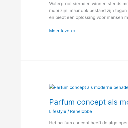
duurzame
Waterproof sieraden winnen steeds mee
keuze
mooi zijn, maar ook bestand zijn tegen
voor
en biedt een oplossing voor mensen met
dagelijks
gebruik
Meer lezen »
Parfum
concept
Parfum concept als m
als
moderne
Lifestyle
/
Renelobbe
benadering
van
Het parfum concept heeft de afgelopen
geur