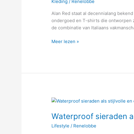
Kleding
/
Renelobbe
voor
heren:
Alan Red staat al decennialang bekend 
tijdloos
ondergoed en T-shirts die ontworpen z
comfort
de combinatie van Italiaans vakmansch
en
Italiaanse
Meer lezen »
kwaliteit
Waterproof
sieraden
Waterproof sieraden al
als
stijlvolle
Lifestyle
/
Renelobbe
en