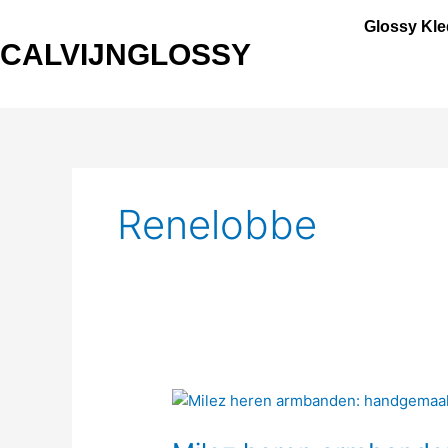
Ga
Glossy Kle
naar
CALVIJNGLOSSY
de
inhoud
Renelobbe
Milez
heren
armbanden: