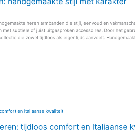
: handgemaakte stijl met karakter
handgemaakte heren armbanden die stijl, eenvoud en vakmansch
n met subtiele of juist uitgesproken accessoires. Door het gebr
ollectie die zowel tijdloos als eigentijds aanvoelt. Handgema
eren: tijdloos comfort en Italiaanse k