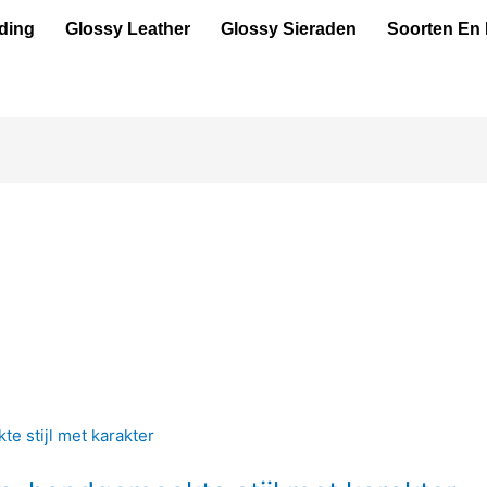
ding
Glossy Leather
Glossy Sieraden
Soorten En