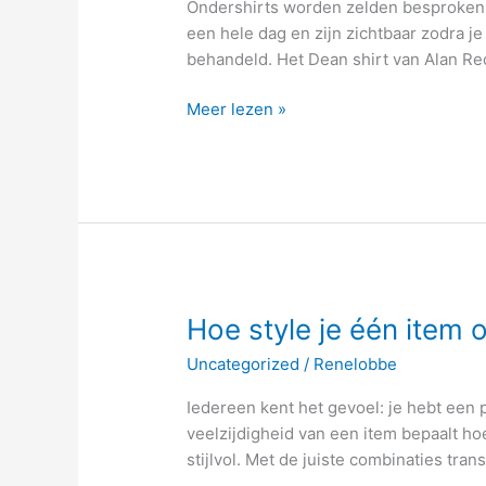
Ondershirts worden zelden besproken m
wat
een hele dag en zijn zichtbaar zodra j
een
behandeld. Het Dean shirt van Alan Red
goed
V-
Meer lezen »
hals
ondershirt
doet
voor
je
uitstraling
Hoe
Hoe style je één item o
style
Uncategorized
/
Renelobbe
je
één
Iedereen kent het gevoel: je hebt een p
item
veelzijdigheid van een item bepaalt hoe
op
stijlvol. Met de juiste combinaties tran
vijf